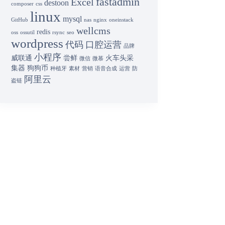
fastadmin
Excel
destoon
composer
css
linux
mysql
GitHub
nas
nginx
oneinstack
wellcms
redis
oss
ossutil
rsync
seo
wordpress
代码
口腔运营
品牌
小程序
威联通
尝鲜
火车头采
微信
微慕
集器
狗狗币
种植牙
素材
营销
语音合成
运营
防
阿里云
盗链