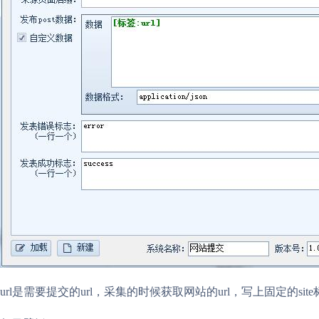
url是需要提交的url，采集的时候获取网站的url，写上固定的sit