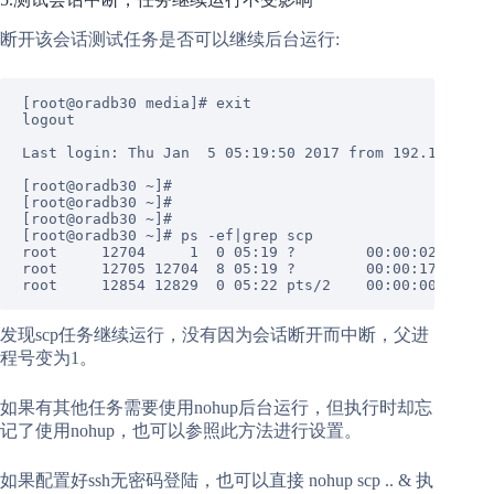
断开该会话测试任务是否可以继续后台运行:
[
root@oradb30
media
]
# exit
logout
Last login:
Thu
Jan
5
05
:19:50
2017 
from
192.168
.1
.1
[
root@oradb30
~
]
# 
[
root@oradb30
~
]
# 
[
root@oradb30
~
]
# 
[
root@oradb30
~
]
# ps -ef|grep scp
root
12704
1
0
05
:19
?
00
:00:02
scp
-
root
12705
12704
8
05
:19
?
00
:00:17
/usr/
root
12854
12829
0
05
:22
pts/2
00
:00:00
grep
发现scp任务继续运行，没有因为会话断开而中断，父进
程号变为1。
如果有其他任务需要使用nohup后台运行，但执行时却忘
记了使用nohup，也可以参照此方法进行设置。
如果配置好ssh无密码登陆，也可以直接 nohup scp .. & 执