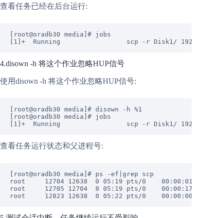
查看任务已经在后台运行:
[root@oradb30 media]
# jobs
[
1
]+  Running                 scp -r Disk1/ 
192.168
.
1
4.disown -h 将这个作业忽略HUP信号
使用disown -h 将这个作业忽略HUP信号:
[root@oradb30 media]
# disown -h %1
[root@oradb30 media]
# jobs
[
1
]+  Running                 scp -r Disk1/ 
192.168
.
1
查看任务运行状态和父进程号:
[
root@oradb30
media
]
# ps -ef|grep scp
root
12704
12638
0
05
:19
pts/0
00
:00:01
scp
-
root
12705
12704
8
05
:19
pts/0
00
:00:17
/usr/
root
12823
12638
0
05
:22
pts/0
00
:00:00
grep
5.测试会话中断，任务继续运行不受影响