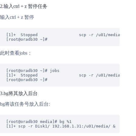
2.输入ctrl + z 暂停任务
输入ctrl + z 暂停
[
1
]+  Stopped                 scp -r /u01/media/Disk1
[root@oradb30 ~]
# 
此时查看jobs：
[root@oradb30 ~]
# jobs
[
1
]+  Stopped                 scp -r /u01/media/Disk1
[root@oradb30 ~]
# 
3.bg将其放入后台
bg将该任务号放入后台:
[root@oradb30 media]
# bg %1
[
1
]+ scp -r Disk1/ 
192.168
.
1.31
:/u01/media/