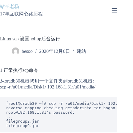
跳
站长老杨
至
17年互联网心路历程
内
容
Linux scp 设置nohup后台运行
besoo
2020年12月6日
建站
1.正常执行scp命令
从oradb30机器拷贝一个文件夹到oradb31机器:
scp -r /u01/media/Disk1/ 192.168.1.31:/u01/media/
[
root@oradb30
~
]
# scp -r /u01/media/Disk1/ 192.168.1.
reverse
mapping
checking
getaddrinfo
for
bogon
failed
root@192.168.1.31's
password:
...
filegroup2.jar
filegroup9.jar