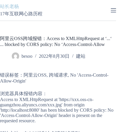
跳
站长老杨
至
17年互联网心路历程
内
容
阿里云OSS跨域报错：Access to XMLHttpRequest at ‘...‘
... blocked by CORS policy: No ‘Access-Control-Allow
besoo
2022年8月30日
建站
错误标签：阿里云OSS, 跨域请求, No 'Access-Control-
Allow-Origin'
浏览器具体报错内容：
Access to XMLHttpRequest at 'https://xxx.oss-cn-
guangzhou.aliyuncs.com/xxx.jpg' from origin
'http://localhost:8080' has been blocked by CORS policy: No
'Access-Control-Allow-Origin' header is present on the
requested resource.